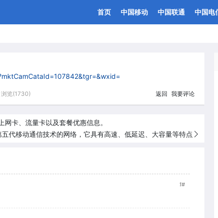
首页
中国移动
中国联通
中国电
dex?mktCamCataId=107842&tgr=&wxid=
浏览(1730)
返回
我要评论
上网卡、流量卡以及套餐优惠信息。
指第五代移动通信技术的网络，它具有高速、低延迟、大容量等特点
1#