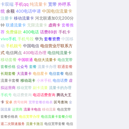
卡双端
手机qq
纯流量卡
宽带
外呼系
统
余额
400电话申请
中国电信流量卡
注册卡
移动流量卡
河北联通加0元200分
钟
联通流量卡
无限流量卡
虚商卡
套餐推
荐
免费爆款
400电话
话费89折
手机卡
vivo手机
手机号段
华为
套餐资费
中国移
动
手机靓号
中国电信
电信营业厅联系方
式
电信网点
400电话办理
电信纯流量卡
移动套餐
中国联通
电信大流量卡
电信宽带
套餐价格
公众号
套餐
流量卡办理
联通套餐
长期套餐
大流量卡
电信星卡
电信套餐
电信
流量卡套餐
移动花卡
小米手机
电信话费
虚
拟运营商
移动宽带
副卡流量
流量卡的办理
手机号
电话费查询
电话话费查询
腾讯大王
卡
安卓
携号转网
宽带套餐价格表
区号查询
全
国流量
运营商
流量卡电信
移动流量
电信宽带
套餐价格表
电信宽带办理
电信流量卡套餐介绍
退二次限速服务
流量卡激活
电信宽带套餐
电信