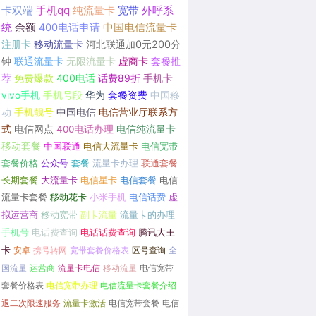
卡双端
手机qq
纯流量卡
宽带
外呼系
统
余额
400电话申请
中国电信流量卡
注册卡
移动流量卡
河北联通加0元200分
钟
联通流量卡
无限流量卡
虚商卡
套餐推
荐
免费爆款
400电话
话费89折
手机卡
vivo手机
手机号段
华为
套餐资费
中国移
动
手机靓号
中国电信
电信营业厅联系方
式
电信网点
400电话办理
电信纯流量卡
移动套餐
中国联通
电信大流量卡
电信宽带
套餐价格
公众号
套餐
流量卡办理
联通套餐
长期套餐
大流量卡
电信星卡
电信套餐
电信
流量卡套餐
移动花卡
小米手机
电信话费
虚
拟运营商
移动宽带
副卡流量
流量卡的办理
手机号
电话费查询
电话话费查询
腾讯大王
卡
安卓
携号转网
宽带套餐价格表
区号查询
全
国流量
运营商
流量卡电信
移动流量
电信宽带
套餐价格表
电信宽带办理
电信流量卡套餐介绍
退二次限速服务
流量卡激活
电信宽带套餐
电信