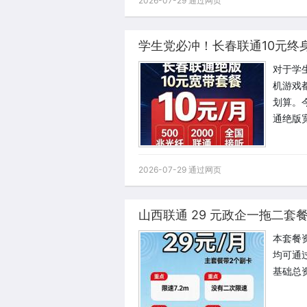
2026-07-29 通过网页
学生党必冲！长春联通10元终
对于学
机游戏
划算。
通绝版
2026-07-29 通过网页
山西联通 29 元政企一拖二套
本套餐
均可通
基础总资