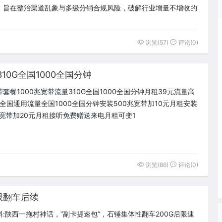
，旨在整治渠道乱象与多级分销合规风险，破解行业增量不增收的
浏览(57)
评论(0)
10G全国1000全国分钟
套餐1000兆宽带流量310G全国1000全国分钟月租39元流量高
G全国通用流量全国1000全国分钟安装500兆宽带加10元月租安装
兆宽带加20元月租接听免费赠送来电月租可变1
浏览(86)
评论(0)
限翻车后续
料:陕西一拖村神话，“副卡提速包”，石锤集体性翻车200G后限速