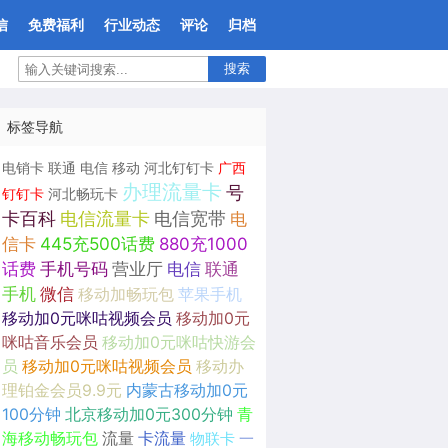
信
免费福利
行业动态
评论
归档
搜索
标签导航
电销卡
联通
电信
移动
河北钉钉卡
广西
办理流量卡
号
钉钉卡
河北畅玩卡
卡百科
电信流量卡
电信宽带
电
信卡
445充500话费
880充1000
话费
手机号码
营业厅
电信
联通
手机
微信
移动加畅玩包
苹果手机
移动加0元咪咕视频会员
移动加0元
咪咕音乐会员
移动加0元咪咕快游会
员
移动加0元咪咕视频会员
移动办
理铂金会员9.9元
内蒙古移动加0元
100分钟
北京移动加0元300分钟
青
海移动畅玩包
流量
卡流量
物联卡
一