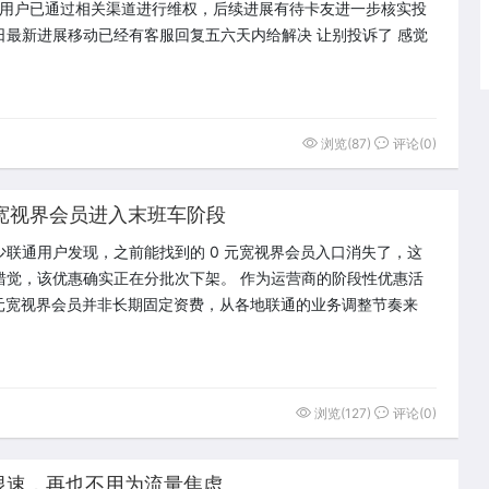
名用户已通过相关渠道进行维权，后续进展有待卡友进一步核实投
日最新进展移动已经有客服回复五六天内给解决 让别投诉了 感觉
浏览(87)
评论(0)
元宽视界会员进入末班车阶段
少联通用户发现，之前能找到的 0 元宽视界会员入口消失了，这
错觉，该优惠确实正在分批次下架。 作为运营商的阶段性优惠活
 元宽视界会员并非长期固定资费，从各地联通的业务调整节奏来
浏览(127)
评论(0)
限速，再也不用为流量焦虑