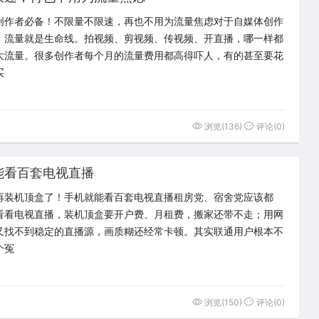
创作者必备！不限量不限速，再也不用为流量焦虑对于自媒体创作
，流量就是生命线。拍视频、剪视频、传视频、开直播，哪一样都
大流量。很多创作者每个月的流量费用都高得吓人，有的甚至要花
买
浏览(136)
评论(0)
能看百套电视直播
再装机顶盒了！手机就能看百套电视直播租房党、宿舍党应该都
看看电视直播，装机顶盒要开户费、月租费，搬家还带不走；用网
又找不到稳定的直播源，画质糊还经常卡顿。其实联通用户根本不
个冤
浏览(150)
评论(0)