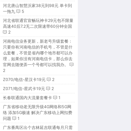
河北唐山智慧沃家38元到98元 单卡到
一拖九
5
河北省联通官宣畅玩神卡29元包不限量
高速40后7.2无二次限速带60分钟全国
2
河南电信业务更新，新老号升级套餐：
只要你有河南电信的手机号，不管是什
么套餐，不管是省内哪个地市都可以办
理，如果你没有河南电信卡，那么你去
官网去随便弄一个号都可以找我办。
2
Z070/电信-星汉卡19元
2
Z071/电信-星武卡19元
2
长春联通国内大流量套餐卡
1
广东省移动老无限升级4G网络和5G网
络 添加5G极速 解决广东移动上网扣费
问题
1
广东番禺区出个吉林延吉联通每月只需