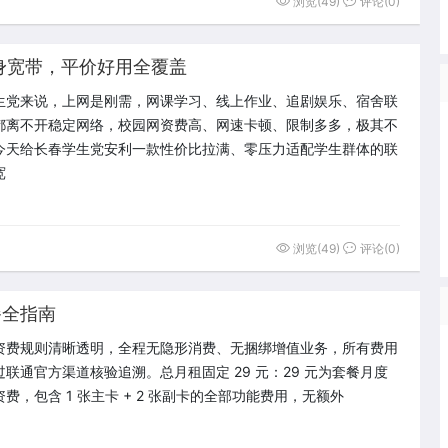
浏览(49)
评论(0)
身宽带，平价好用全覆盖
生党来说，上网是刚需，网课学习、线上作业、追剧娱乐、宿舍联
都离不开稳定网络，校园网资费高、网速卡顿、限制多多，极其不
今天给长春学生党安利一款性价比拉满、零压力适配学生群体的联
宽
浏览(49)
评论(0)
餐全指南
资费规则清晰透明，全程无隐形消费、无捆绑增值业务，所有费用
过联通官方渠道核验追溯。总月租固定 29 元：29 元为套餐月度
费，包含 1 张主卡 + 2 张副卡的全部功能费用，无额外