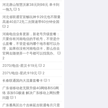
河北唐山智慧沃家38元到98元 单卡到
一拖九
5
河北省联通官宣畅玩神卡29元包不限量
高速40后7.2无二次限速带60分钟全国
2
河南电信业务更新，新老号升级套餐：
只要你有河南电信的手机号，不管是什
么套餐，不管是省内哪个地市都可以办
理，如果你没有河南电信卡，那么你去
官网去随便弄一个号都可以找我办。
2
Z070/电信-星汉卡19元
2
Z071/电信-星武卡19元
2
长春联通国内大流量套餐卡
1
广东省移动老无限升级4G网络和5G网
络 添加5G极速 解决广东移动上网扣费
问题
1
广东番禺区出个吉林延吉联通每月只需