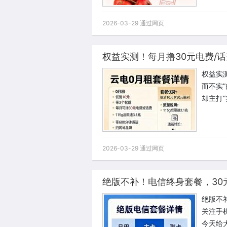
2026-03-29 通过网页
权益实测！每月撸30元电费/
权益实
而不实
却主打
2026-03-29 通过网页
绝版不补！电信终身套餐，30
绝版不
关注手
今天给