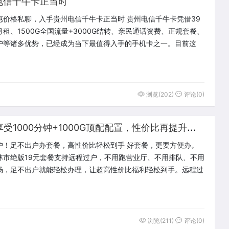
电信千牛卡正当时
惠价格私聊，入手贵州电信千牛卡正当时 贵州电信千牛卡凭借39
租、1500G全国流量+3000G结转、亲民通话资费、正规套餐、
户等诸多优势，已经成为当下最值得入手的手机卡之一。目前这
浏览(202)
评论(0)
在
家就能锁定终身19元低价，享受1000分钟+1000G顶配配置，性价比再提升。稀缺套餐不等人
户！足不出户办套餐，高性价比轻松到手 好套餐，更要方便办。
林市绝版19元套餐支持远程过户，不用跑营业厅、不用排队、不用
场，足不出户就能轻松办理，让超高性价比福利轻松到手。远程过
浏览(211)
评论(0)