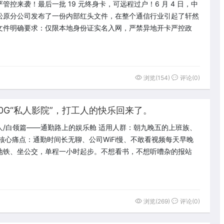
管控来袭！最后一批 19 元终身卡，可远程过户！6 月 4 日，中
松原分公司发布了一份内部红头文件，在整个通信行业引起了轩然
文件明确要求：仅限本地身份证实名入网，严禁异地开卡严控政
浏览(154)
评论(0)
0G“私人影院”，打工人的快乐回来了。
人/白领篇——通勤路上的娱乐舱 适用人群：朝九晚五的上班族、
 核心痛点：通勤时间长无聊、公司WiFi慢、不敢看视频每天早晚
地铁、坐公交，单程一小时起步。不想看书，不想听嘈杂的报站
浏览(269)
评论(0)