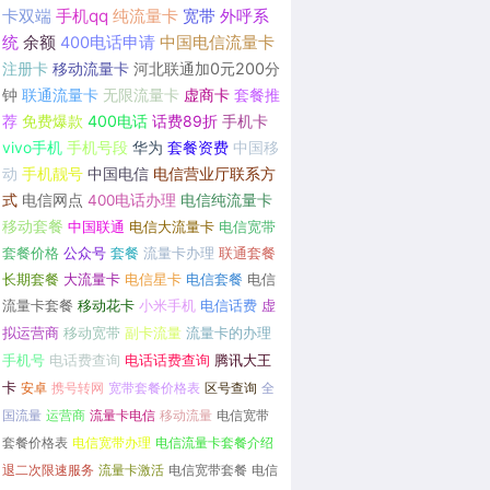
卡双端
手机qq
纯流量卡
宽带
外呼系
统
余额
400电话申请
中国电信流量卡
注册卡
移动流量卡
河北联通加0元200分
钟
联通流量卡
无限流量卡
虚商卡
套餐推
荐
免费爆款
400电话
话费89折
手机卡
vivo手机
手机号段
华为
套餐资费
中国移
动
手机靓号
中国电信
电信营业厅联系方
式
电信网点
400电话办理
电信纯流量卡
移动套餐
中国联通
电信大流量卡
电信宽带
套餐价格
公众号
套餐
流量卡办理
联通套餐
长期套餐
大流量卡
电信星卡
电信套餐
电信
流量卡套餐
移动花卡
小米手机
电信话费
虚
拟运营商
移动宽带
副卡流量
流量卡的办理
手机号
电话费查询
电话话费查询
腾讯大王
卡
安卓
携号转网
宽带套餐价格表
区号查询
全
国流量
运营商
流量卡电信
移动流量
电信宽带
套餐价格表
电信宽带办理
电信流量卡套餐介绍
退二次限速服务
流量卡激活
电信宽带套餐
电信