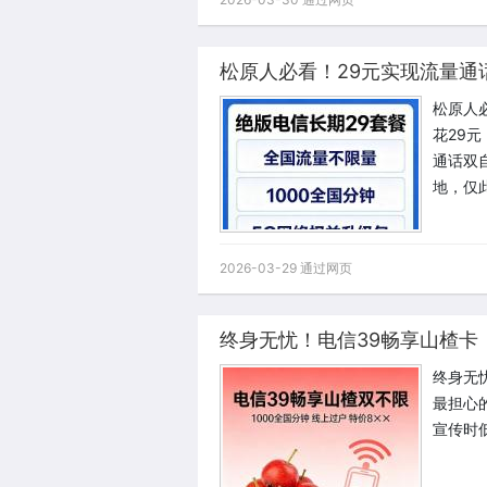
松原人必看！29元实现流量通
松原人
花29
通话双
地，仅
2026-03-29 通过网页
终身无忧！电信39畅享山楂卡
终身无
最担心的
宣传时