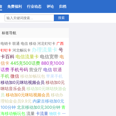
信
免费福利
行业动态
评论
归档
搜索
标签导航
电销卡
联通
电信
移动
河北钉钉卡
广西
办理流量卡
号
钉钉卡
河北畅玩卡
卡百科
电信流量卡
电信宽带
电
信卡
445充500话费
880充1000
话费
手机号码
营业厅
电信
联通
手机
微信
移动加畅玩包
苹果手机
移动加0元咪咕视频会员
移动加0元
咪咕音乐会员
移动加0元咪咕快游会
员
移动加0元咪咕视频会员
移动办
理铂金会员9.9元
内蒙古移动加0元
100分钟
北京移动加0元300分钟
青
海移动畅玩包
流量
卡流量
物联卡
一