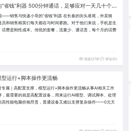
职
场突围——销售与快递小哥的“省钱”利器 500分钟通话，足够应对一天几十个客户电话的沟通需求；260G流量
围——销售与快递小哥的“省钱”利器 在长春的街头巷尾，外卖骑
递员和销售精英们每天都在与时间赛跑。对于他们来说，手机是生
，话费是刚性成本。传统的套餐，流量少、通话贵，每个月的话费
浏览(278)
评论(0)
模型运行+脚本操作更流畅
业者专属｜高配置支撑，模型运行+脚本操作更流畅从事AI相关工作
伴，最需要的就是高配置设备，用来运行AI模型、调试脚本、处理
但高性能电脑价格昂贵，普通设备又难以支撑复杂操作——0元天