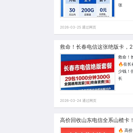
张
2026-03-25 通过网页
救命！长春电信这张绝版卡，29
救命！长
🔥在
少钱！
长
2026-03-24 通过网页
高价回收山东电信全系山楂卡
🔥 