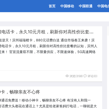
首页
中国移动
中国联通
中国电
通
信市场卷王来袭！滨州福瑞楂电话卡，永久10元月租，刷新你对高性价比套餐的认知，滨州人赶紧看过来！
月租逆天！滨州福瑞楂卡，880元话费白送 通信市场卷王来袭！滨
楂电话卡，永久10元月租，刷新你对高性价比套餐的认知，滨州人
过来！ 官宣流量双不限，不限量供应，不限速体验，5G高速网络
浏览(358)
评论(0)
神卡，畅聊亲友不心疼
分钟通话免费送！移动小神卡，畅聊亲友不心疼 有没有人和我一
月话费大头都花在通话上？尤其是给老家爸妈打电话，一聊就是大