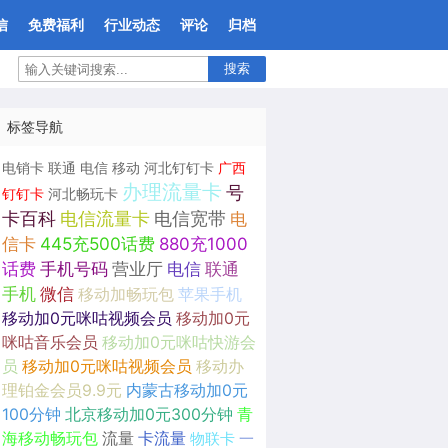
信
免费福利
行业动态
评论
归档
搜索
标签导航
电销卡
联通
电信
移动
河北钉钉卡
广西
办理流量卡
号
钉钉卡
河北畅玩卡
卡百科
电信流量卡
电信宽带
电
信卡
445充500话费
880充1000
话费
手机号码
营业厅
电信
联通
手机
微信
移动加畅玩包
苹果手机
移动加0元咪咕视频会员
移动加0元
咪咕音乐会员
移动加0元咪咕快游会
员
移动加0元咪咕视频会员
移动办
理铂金会员9.9元
内蒙古移动加0元
100分钟
北京移动加0元300分钟
青
海移动畅玩包
流量
卡流量
物联卡
一