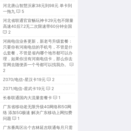
河北唐山智慧沃家38元到98元 单卡到
一拖九
5
河北省联通官宣畅玩神卡29元包不限量
高速40后7.2无二次限速带60分钟全国
2
河南电信业务更新，新老号升级套餐：
只要你有河南电信的手机号，不管是什
么套餐，不管是省内哪个地市都可以办
理，如果你没有河南电信卡，那么你去
官网去随便弄一个号都可以找我办。
2
Z070/电信-星汉卡19元
2
Z071/电信-星武卡19元
2
长春联通国内大流量套餐卡
1
广东省移动老无限升级4G网络和5G网
络 添加5G极速 解决广东移动上网扣费
问题
1
广东番禺区出个吉林延吉联通每月只需