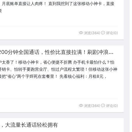
，月底账单直接让人肉疼！ 直到我挖到了这张移动小神卡，直接
烦
浏览(364)
评论(0)
月
租8元，600G全国大流量+1200分钟全国通话，性价比直接拉满！刷剧冲浪无压力，畅聊亲友不心疼，日常使用完全够用！
户太香了！移动小神卡，省心便捷不折腾 办手机卡最怕什么？怕
要销卡、怕转手要跑营业厅、怕过户流程太繁琐！但移动这张小神
接把“省心”两个字焊死在套餐里！ 先看核心福利：月租8元，
浏览(364)
评论(0)
餐，大流量长通话轻松拥有