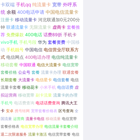
卡双端
手机qq
纯流量卡
宽带
外呼系
统
余额
400电话申请
中国电信流量卡
注册卡
移动流量卡
河北联通加0元200分
钟
联通流量卡
无限流量卡
虚商卡
套餐推
荐
免费爆款
400电话
话费89折
手机卡
vivo手机
手机号段
华为
套餐资费
中国移
动
手机靓号
中国电信
电信营业厅联系方
式
电信网点
400电话办理
电信纯流量卡
移动套餐
中国联通
电信大流量卡
电信宽带
套餐价格
公众号
套餐
流量卡办理
联通套餐
长期套餐
大流量卡
电信星卡
电信套餐
电信
流量卡套餐
移动花卡
小米手机
电信话费
虚
拟运营商
移动宽带
副卡流量
流量卡的办理
手机号
电话费查询
电话话费查询
腾讯大王
卡
安卓
携号转网
宽带套餐价格表
区号查询
全
国流量
运营商
流量卡电信
移动流量
电信宽带
套餐价格表
电信宽带办理
电信流量卡套餐介绍
退二次限速服务
流量卡激活
电信宽带套餐
电信