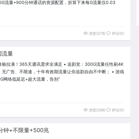
0G流量+900分钟通话的资源配置，折算下来每G流量仅0.03
浏览(378)
评论(0)
国流量
验拉满！365天通讯需求全满足 • 追剧党：300G流量任性刷4K
，无广告、不限速，十年有效期流量让你追剧自由不中断； • 游戏
5G网络低延迟+超大流量，告别“
浏览(396)
评论(0)
钟+不限量+500兆