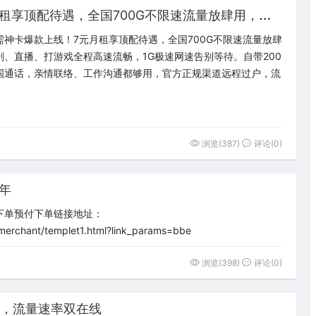
移
动刚需神卡爆款上线！7元月租享顶配待遇，全国700G不限速流量放肆用，追剧、直播、打游戏全程高速流畅，1G极速网速告别等待
需神卡爆款上线！7元月租享顶配待遇，全国700G不限速流量放肆
剧、直播、打游戏全程高速流畅，1G极速网速告别等待。自带200
国通话，亲情联络、工作沟通都够用，官方正规渠道远程过户，流
浏览(387)
评论(0)
年
下单预付下单链接地址：
merchant/templet1.html?link_params=bbe
浏览(398)
评论(0)
疼，流量速率双在线