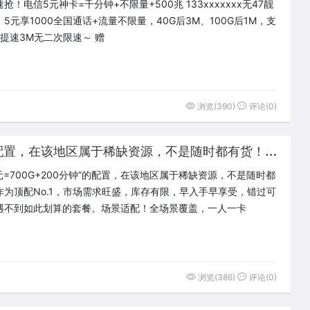
抢！电信5元神卡=千分钟+不限量+500兆 133xxxxxxx无47靓
5元享1000全国通话+流量不限量，40G后3M、100G后1M，支
元提速3M无二次限速～ 赠
浏览(390)
评论(0)
这
种“7元=700G+200分钟”的配置，在该地区属于稀缺资源，不是随时都有货！作为顶配No.1
元=700G+200分钟”的配置，在该地区属于稀缺资源，不是随时都
作为顶配No.1，市场需求旺盛，库存有限，早入手早享受，错过可
遇不到如此划算的套餐。场景适配！全场景覆盖，一人一卡
浏览(386)
评论(0)