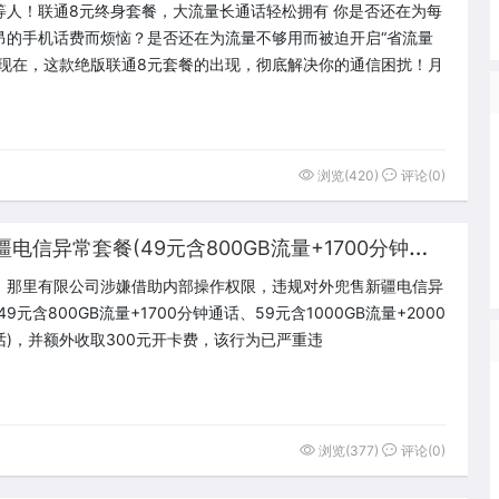
等人！联通8元终身套餐，大流量长通话轻松拥有 你是否还在为每
昂的手机话费而烦恼？是否还在为流量不够用而被迫开启“省流量
？现在，这款绝版联通8元套餐的出现，彻底解决你的通信困扰！月
浏览(420)
评论(0)
新
疆电信翻车 违规对外兜售新疆电信异常套餐(49元含800GB流量+1700分钟通话、59元含1000GB流量+2000分钟通话)
，那里有限公司涉嫌借助内部操作权限，违规对外兜售新疆电信异
49元含800GB流量+1700分钟通话、59元含1000GB流量+2000
话)，并额外收取300元开卡费，该行为已严重违
浏览(377)
评论(0)